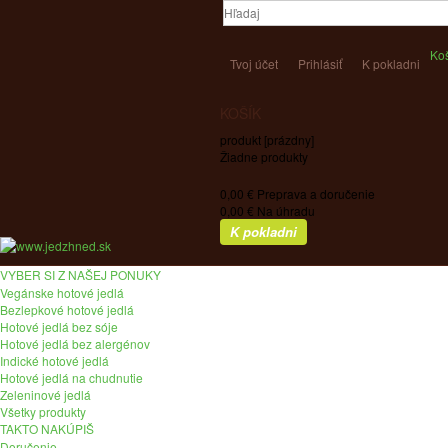
Ko
Tvoj účet
Prihlásiť
K pokladni
KOŠÍK
produkt
[prázdny]
Žiadne produkty
0,00 €
Preprava a doručenie
0,00 €
Na úhradu
K pokladni
VYBER SI Z NAŠEJ PONUKY
Vegánske hotové jedlá
Bezlepkové hotové jedlá
Hotové jedlá bez sóje
Hotové jedlá bez alergénov
Indické hotové jedlá
Hotové jedlá na chudnutie
Zeleninové jedlá
Všetky produkty
TAKTO NAKÚPIŠ
Doručenie